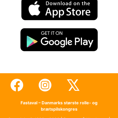
Fastaval – Danmarks største rolle- og
brætspilskongres