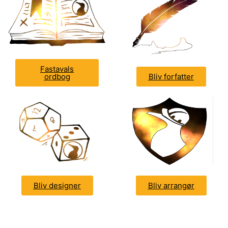
Fastavals
ordbog
Bliv forfatter
Bliv designer
Bliv arrangør