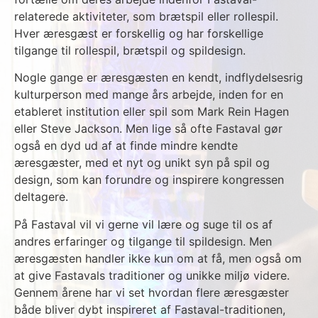
relaterede aktiviteter, som brætspil eller rollespil.
Hver æresgæst er forskellig og har forskellige
tilgange til rollespil, brætspil og spildesign.
Nogle gange er æresgæsten en kendt, indflydelsesrig
kulturperson med mange års arbejde, inden for en
etableret institution eller spil som Mark Rein Hagen
eller Steve Jackson. Men lige så ofte Fastaval gør
også en dyd ud af at finde mindre kendte
æresgæster, med et nyt og unikt syn på spil og
design, som kan forundre og inspirere kongressen
deltagere.
På Fastaval vil vi gerne vil lære og suge til os af
andres erfaringer og tilgange til spildesign. Men
æresgæsten handler ikke kun om at få, men også om
at give Fastavals traditioner og unikke miljø videre.
Gennem årene har vi set hvordan flere æresgæster
både bliver dybt inspireret af Fastaval-traditionen,