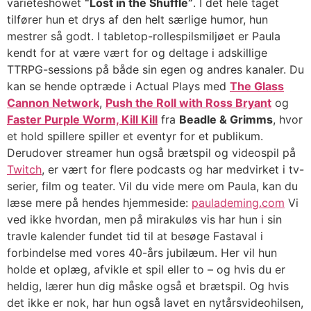
varietéshowet
“Lost in the Shuffle”
. I det hele taget
tilfører hun et drys af den helt særlige humor, hun
mestrer så godt.
I tabletop-rollespilsmiljøet er Paula
kendt for at være vært for og deltage i adskillige
TTRPG-sessions på både sin egen og andres kanaler.
Du
kan se hende optræde i Actual Plays med
The Glass
Cannon Network
,
Push the Roll with Ross Bryant
og
Faster Purple Worm, Kill Kill
fra
Beadle & Grimms
, hvor
et hold spillere spiller et eventyr for et publikum.
Derudover streamer hun også brætspil og videospil på
Twitch
, er vært for flere podcasts og har medvirket i tv-
serier, film og teater.
Vil du vide mere om Paula, kan du
læse mere på hendes hjemmeside:
paulademing.com
Vi
ved ikke hvordan, men på mirakuløs vis har hun i sin
travle kalender fundet tid til at besøge Fastaval i
forbindelse med vores 40-års jubilæum. Her vil hun
holde et oplæg, afvikle et spil eller to – og hvis du er
heldig, lærer hun dig måske også et brætspil.
Og hvis
det ikke er nok, har hun også lavet en nytårsvideohilsen,