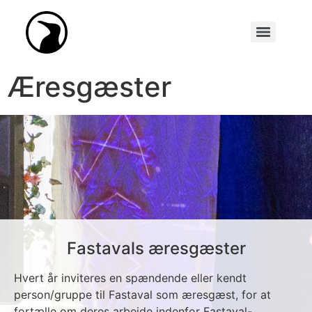
Synopseakademiet (Tidl. Scenarieskrivnings-konkurrencen)
Æresgæster
Fastavals æresgæster
Hvert år inviteres en spændende eller kendt
person/gruppe til Fastaval som æresgæst, for at
fortælle om deres arbejde indenfor Fastaval-