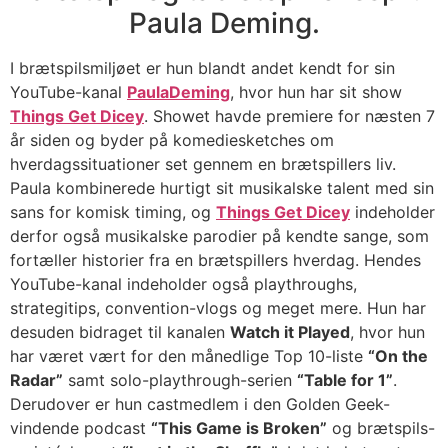
Paula Deming.
I brætspilsmiljøet er hun blandt andet kendt for sin
YouTube-kanal
PaulaDeming
, hvor hun har sit show
Things Get Dicey
. Showet havde premiere for næsten 7
år siden og byder på komediesketches om
hverdagssituationer set gennem en brætspillers liv.
Paula kombinerede hurtigt sit musikalske talent med sin
sans for komisk timing, og
Things Get Dicey
indeholder
derfor også musikalske parodier på kendte sange, som
fortæller historier fra en brætspillers hverdag.
Hendes
YouTube-kanal indeholder også playthroughs,
strategitips, convention-vlogs og meget mere. Hun har
desuden bidraget til kanalen
Watch it Played
, hvor hun
har været vært for den månedlige Top 10-liste
“On the
Radar”
samt solo-playthrough-serien
“Table for 1”
.
Derudover er hun castmedlem i den Golden Geek-
vindende podcast
“This Game is Broken”
og brætspils-