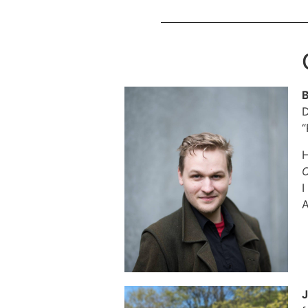
B
D
“
H
I
A