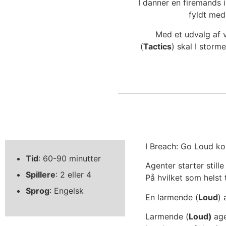
I danner en firemands
fyldt med
Med et udvalg af v
(
Tactics
) skal I storme
I Breach: Go Loud kon
Tid
: 60-90 minutter
Agenter starter stille
Spillere
: 2 eller 4
På hvilket som helst
Sprog
: Engelsk
En larmende (
Loud
) 
Larmende (
Loud)
age