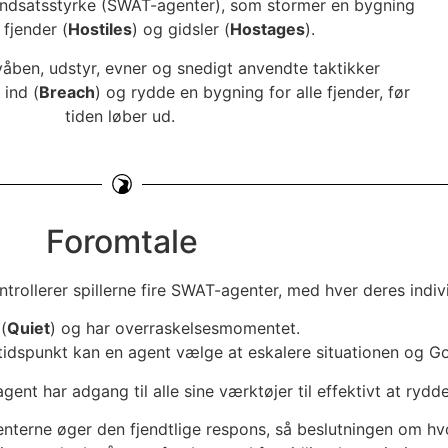
 indsatsstyrke (SWAT-agenter), som stormer en bygning
 fjender (
Hostiles
) og gidsler (
Hostages
).
åben, udstyr, evner og snedigt anvendte taktikker
 ind (
Breach
) og rydde en bygning for alle fjender, før
tiden løber ud.
Foromtale
trollerer spillerne fire SWAT-agenter, med hver deres indiv
 (
Quiet
) og har overraskelsesmomentet.
 tidspunkt kan en agent vælge at eskalere situationen og G
agent har adgang til alle sine værktøjer til effektivt at ryd
nterne øger den fjendtlige respons, så beslutningen om hv