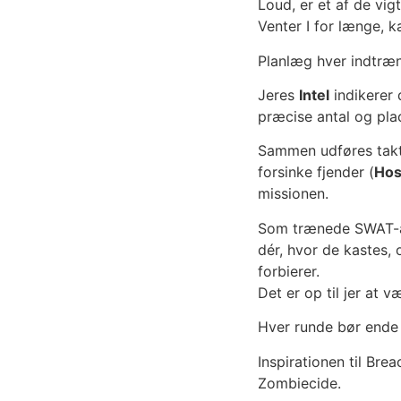
Loud, er et af de vigt
Venter I for længe, k
Planlæg hver indtræ
Jeres
Intel
indikerer 
præcise antal og plac
Sammen udføres takt
forsinke fjender (
Hos
missionen.
Som trænede SWAT-age
dér, hvor de kastes, 
forbierer.
Det er op til jer at v
Hver runde bør ende m
Inspirationen til Br
Zombiecide.