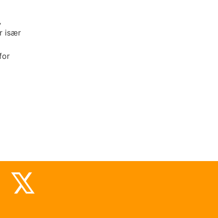
,
r især
for