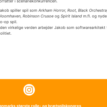
orfatter i scenariekonkurrencen.
akob spiller spil som
Arkham Horror, Root, Black Orchestra
loomhaven, Robinson Crusoe
og
Spirit Island
m.fl. og nyde
o-op spil.
 den virkelige verden arbejder Jakob som softwarearkitekt 
olitiet.
Danmarks største rolle- og brætspilskongres