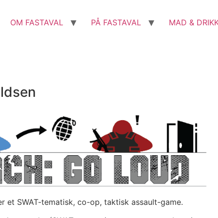
OM FASTAVAL
PÅ FASTAVAL
MAD & DRIK
ildsen
r et SWAT-tematisk, co-op, taktisk assault-game.