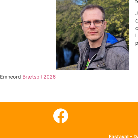
f
J
G
c
I
p
Emneord
Brætspil 2026
Fastaval – 