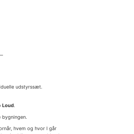
iduelle udstyrssæt.
o
Loud
.
de bygningen.
ornår, hvem og hvor I går