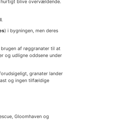
en hurtigt blive overvældende.
l
.
es
) i bygningen, men deres
 brugen af røggranater til at
er og udligne oddsene under
rudsigeligt, granater lander
ast og ingen tilfældige
e rescue, Gloomhaven og