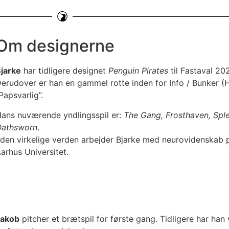
Om designerne
jarke
har tidligere designet
Penguin Pirates
til Fastaval 20
erudover er han en gammel rotte inden for Info / Bunker (
Papsvarlig”.
ans nuværende yndlingsspil er:
The Gang, Frosthaven, Spl
Oathsworn
.
 den virkelige verden arbejder Bjarke med neurovidenskab 
arhus Universitet.
Jakob
pitcher et brætspil for første gang. Tidligere har han