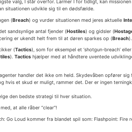
igste valg, I står overfor. Larmer I for tidligt, kan mission
an situationen udvikle sig til en dødsfælde.
ngen (
Breach
) og vurder situationen med jeres aktuelle
Inte
det sandsynlige antal fjender (
Hostiles
) og gidsler (
Hostag
ering er ukendt helt frem til at døren sparkes op (
Breach
).
ikker (
Tactics
), som for eksempel et ‘shotgun-breach’ eller
tiles
).
Tactics
hjælper med at håndtere uventede udvikling
nter handler det ikke om held. Skydevåben opfører sig fo
og hvis et skud er muligt, rammer det. Der er ingen terningk
ælge den bedste strategi til hver situation.
ed, at alle råber “clear”!
each: Go Loud kommer fra blandet spil som: Flashpoint: Fir