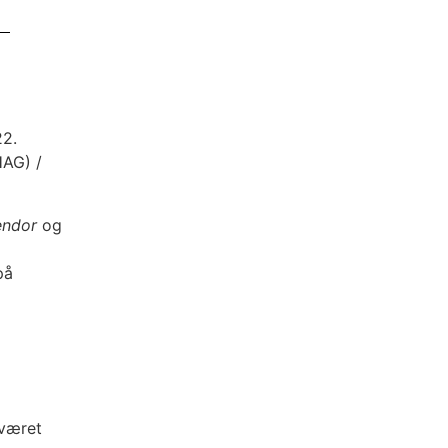
22.
HAG) /
endor
og
på
 været