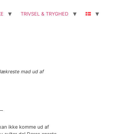
KE
TRIVSEL & TRYGHED
 lækreste mad ud af
 kan ikke komme ud af
u sulter de! Deres eneste