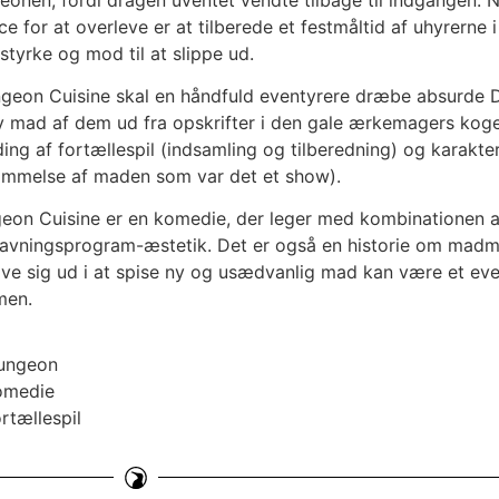
e for at overleve er at tilberede et festmåltid af uhyrerne
tyrke og mod til at slippe ud.
ngeon Cuisine skal en håndfuld eventyrere dræbe absurde 
y mad af dem ud fra opskrifter i den gale ærkemagers kog
ing af fortællespil (indsamling og tilberedning) og karakters
mmelse af maden som var det et show).
eon Cuisine er en komedie, der leger med kombinationen 
avningsprogram-æstetik. Det er også en historie om madm
ove sig ud i at spise ny og usædvanlig mad kan være et even
men.
ungeon
omedie
rtællespil