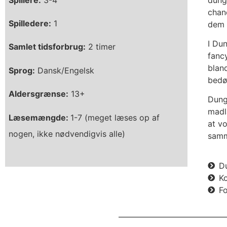
chanc
Spilledere:
1
dem s
I Du
Samlet tidsforbrug:
2 timer
fanc
bland
Sprog:
Dansk/Engelsk
bedø
Aldersgrænse:
13+
Dung
madl
Læsemængde:
1-7 (meget læses op af
at v
nogen, ikke nødvendigvis alle)
sam
D
K
Fo