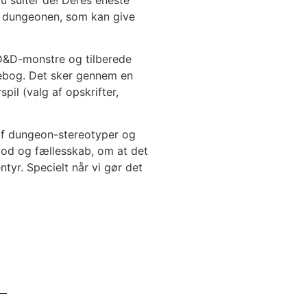
 i dungeonen, som kan give
D&D-monstre og tilberede
ebog. Det sker gennem en
pil (valg af opskrifter,
af dungeon-stereotyper og
od og fællesskab, om at det
tyr. Specielt når vi gør det