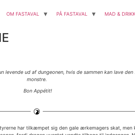
OM FASTAVAL
PÅ FASTAVAL
MAD & DRIK
NE
kun levende ud af dungeonen, hvis de sammen kan lave den
monstre.
Bon Appétit!
tyrerne har tilkæmpet sig den gale ærkemagers skat, men
eonen, fordi dragen uventet vendte tilbage til indgangen. N