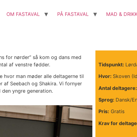
OM FASTAVAL
PÅ FASTAVAL
MAD & DRIK
ans for nørder” så kom og dans med
tal af venstre fødder.
Tidspunkt:
Lørd
e hvor man møder alle deltagerne til
Hvor:
Skoven (I
 af Seebach og Shakira. Vi fornyer
Antal deltagere:
l den yngre generation.
Sprog:
Dansk/En
Pris:
Gratis
Krav for deltage