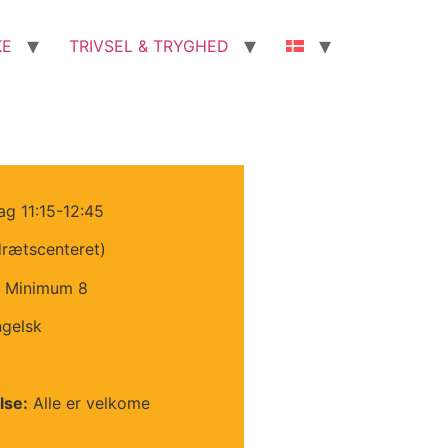
KE
TRIVSEL & TRYGHED
ag 11:15-12:45
drætscenteret)
Minimum 8
gelsk
lse:
Alle er velkome