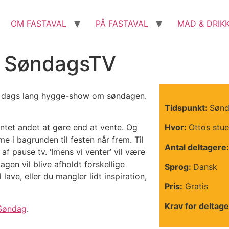
OM FASTAVAL
PÅ FASTAVAL
MAD & DRIK
 – SøndagsTV
et dags lang hygge-show om søndagen.
Tidspunkt:
Sønd
 intet andet at gøre end at vente. Og
Hvor:
Ottos stue
 i bagrunden til festen når frem. Til
Antal deltagere:
f pause tv. ‘Imens vi venter’ vil være
agen vil blive afholdt forskellige
Sprog:
Dansk
lave, eller du mangler lidt inspiration,
Pris:
Gratis
Krav for deltage
Søndag
.