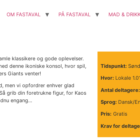
OM FASTAVAL
PÅ FASTAVAL
MAD & DRIK
amle klassikere og gode oplevelser.
 med denne ikoniske konsol, hvor spil,
Tidspunkt:
Sønd
ers Giants venter!
Hvor:
Lokale 1.0
ed, men vi opfordrer enhver glad
Antal deltagere:
å grib din foretrukne figur, for Kaos
endnu engang…
Sprog:
Dansk/En
Pris:
Gratis
Krav for deltage