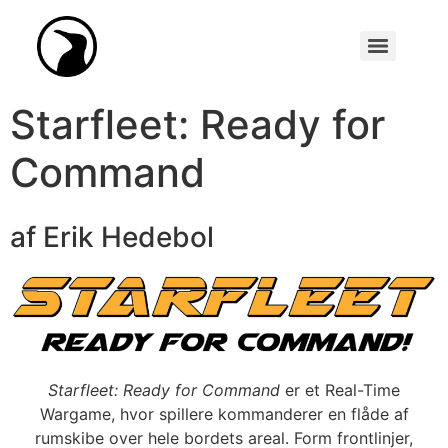
Synopseakademiet (Tidl. Scenarieskrivnings-konkurrencen)
Starfleet: Ready for
Command
af Erik Hedebol
Starfleet: Ready for Command
er et Real-Time
Wargame, hvor spillere kommanderer en flåde af
rumskibe over hele bordets areal. Form frontlinjer,