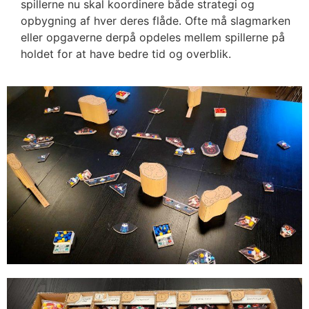
spillerne nu skal koordinere både strategi og
opbygning af hver deres flåde. Ofte må slagmarken
eller opgaverne derpå opdeles mellem spillerne på
holdet for at have bedre tid og overblik.